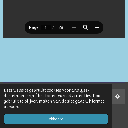
Deze website gebruikt cookies voor analyse-
doeleinden en/of het tonen van advertenties. Door
00:00
gebruik te blijven maken van de site gaat u hiermee
P
M
S
akkoord.
l
u
e
© 2021 CV de Paljassen info@cvdepaljassen.nl
a
t
t
Akkoord
Powered by
JouwWeb
y
e
t