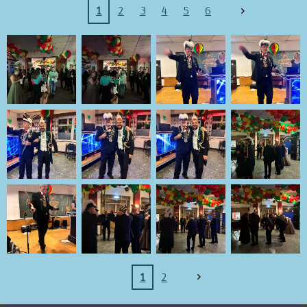
1
2
3
4
5
6
1
2